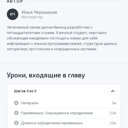
АВТОР
Илья Чернышов
ИЧ
Инструктор
Увлеченный своим делом бекенд разработчик с
пятнадцатилетним стажем. Я вечный студент, неустанно
обожающий ежедневно поглощать новую для себя
информацию о языках программирования, структурах данных,
алгоритмах, протоколах и операционных системах.
Уроки, входящие в главу
keyboard_arrow_down
Шагов 0 из 3
remove_circle_outline
Литералы
5м
remove_circle_outline
Переменные. Сокращенное определение
20м
remove_circle_outline
Длинное определение переменных
20м