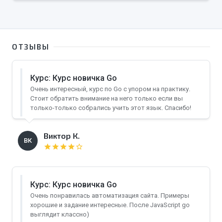
ОТЗЫВЫ
Курс: Курс новичка Go
Очень интересный, курс по Go с упором на практику.
Стоит обратить внимание на него только если вы
только-только собрались учить этот язык. Спасибо!
Виктор К.
ВК
star
star
star
star
star_border
Курс: Курс новичка Go
Очень понравилась автоматизация сайта. Примеры
хорошие и задание интересные. После JavaScript go
выглядит классно)