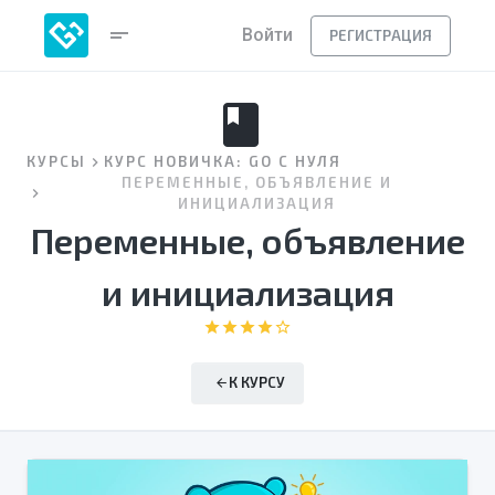
short_text
Войти
РЕГИСТРАЦИЯ
book
КУРСЫ
КУРС НОВИЧКА: GO С НУЛЯ
ПЕРЕМЕННЫЕ, ОБЪЯВЛЕНИЕ И
ИНИЦИАЛИЗАЦИЯ
Переменные, объявление
и инициализация
star
star
star
star
star_border
К КУРСУ
arrow_back