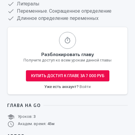
check
Литералы
check
Переменные. Сокращенное определение
check
Длинное определение переменных
timer
Разблокировать главу
Получите доступ ко всем урокам данной главы
КУПИТЬ ДОСТУП К ГЛАВЕ ЗА 7 000 РУБ
Уже есть аккаунт?
Войти
ГЛАВА НА GO
school
Уроков:
3
schedule
Академ. время:
45м