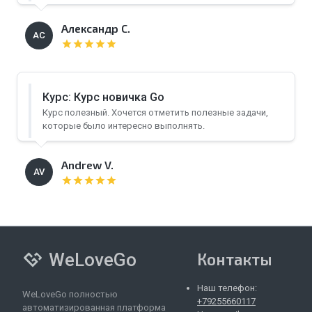
Александр С.
АС
star
star
star
star
star
Курс: Курс новичка Go
Курс полезный. Хочется отметить полезные задачи,
которые было интересно выполнять.
Andrew V.
AV
star
star
star
star
star
WeLoveGo
Контакты
Наш телефон:
WeLoveGo полностью
+79255660117
автоматизированная платформа