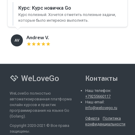
Курс: Курс новичка Go
Курс полезный. Хочется отметить полезные задачи,
которые было интересно выполнять.
Andrew V.
AV
star
star
star
star
star
WeLoveGo
Контакты
Наш телефон:
WeLoveGo полностью
+79255660117
автоматизированная платформа
Наш email:
онлайн курсов и практик
info@welovego.ru
программирования на языке Go
(Golang).
Оферта
Политика
конфиденциальности
Copyright 2020-2021 © Все права
защищены.