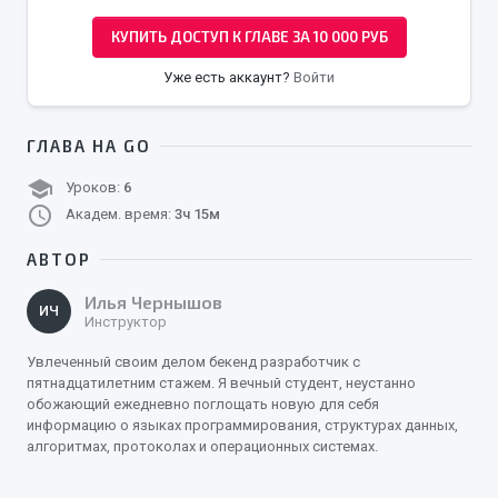
КУПИТЬ ДОСТУП К ГЛАВЕ ЗА 10 000 РУБ
Уже есть аккаунт?
Войти
ГЛАВА НА GO
school
Уроков:
6
schedule
Академ. время:
3ч 15м
АВТОР
Илья Чернышов
ИЧ
Инструктор
Увлеченный своим делом бекенд разработчик с
пятнадцатилетним стажем. Я вечный студент, неустанно
обожающий ежедневно поглощать новую для себя
информацию о языках программирования, структурах данных,
алгоритмах, протоколах и операционных системах.