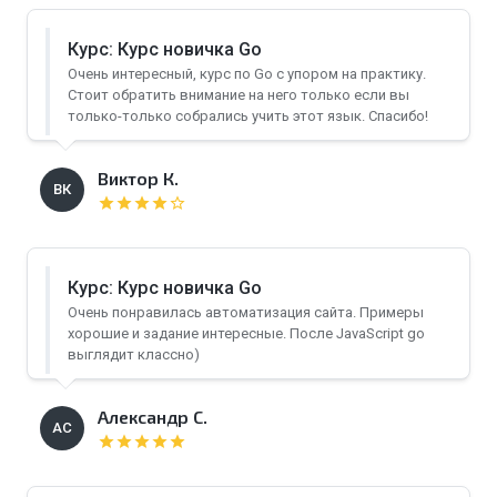
Курс: Курс новичка Go
Очень интересный, курс по Go с упором на практику.
Стоит обратить внимание на него только если вы
только-только собрались учить этот язык. Спасибо!
Виктор К.
ВК
star
star
star
star
star_border
Курс: Курс новичка Go
Очень понравилась автоматизация сайта. Примеры
хорошие и задание интересные. После JavaScript go
выглядит классно)
Александр С.
АС
star
star
star
star
star