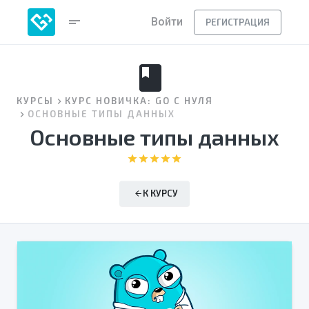
short_text
Войти
РЕГИСТРАЦИЯ
book
КУРСЫ
КУРС НОВИЧКА: GO С НУЛЯ
ОСНОВНЫЕ ТИПЫ ДАННЫХ
Основные типы данных
star
star
star
star
star
К КУРСУ
arrow_back