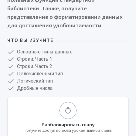
библиотеки. Также, получите
представление о форматировании данных
для достижения удобочитаемости.
ЧТО ВЫ ИЗУЧИТЕ
check
Основные типы данных
check
Строки. Часть 1
check
Строки. Часть 2
check
Целочисленный тип
check
Логический тип
check
Дробные числа
timer
Разблокировать главу
Получите доступ ко всем урокам данной главы