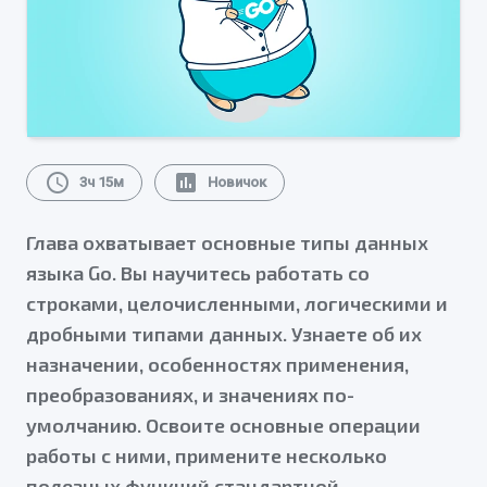
schedule
assessment
3ч 15м
Новичок
Глава охватывает основные типы данных
языка Go. Вы научитесь работать со
строками, целочисленными, логическими и
дробными типами данных. Узнаете об их
назначении, особенностях применения,
преобразованиях, и значениях по-
умолчанию. Освоите основные операции
работы с ними, примените несколько
полезных функций стандартной