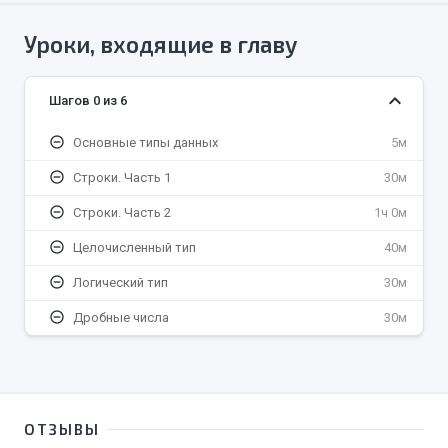
Уроки, входящие в главу
keyboard_arrow_down
Шагов 0 из 6
remove_circle_outline
Основные типы данных
5м
remove_circle_outline
Строки. Часть 1
30м
remove_circle_outline
Строки. Часть 2
1ч 0м
remove_circle_outline
Целочисленный тип
40м
remove_circle_outline
Логический тип
30м
remove_circle_outline
Дробные числа
30м
ОТЗЫВЫ